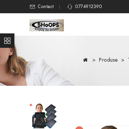
Contact
0774912390
Produse