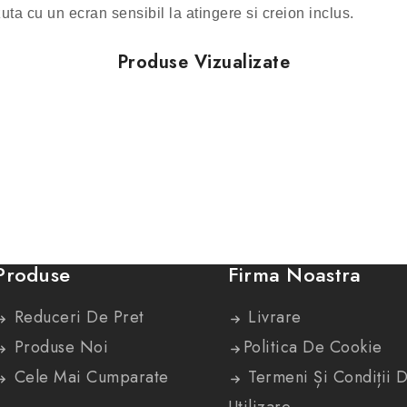
zuta cu un ecran sensibil la atingere si creion inclus.
Produse Vizualizate
Produse
Firma Noastra
Reduceri De Pret
Livrare
Produse Noi
Politica De Cookie
Cele Mai Cumparate
Termeni Și Condiții 
Utilizare