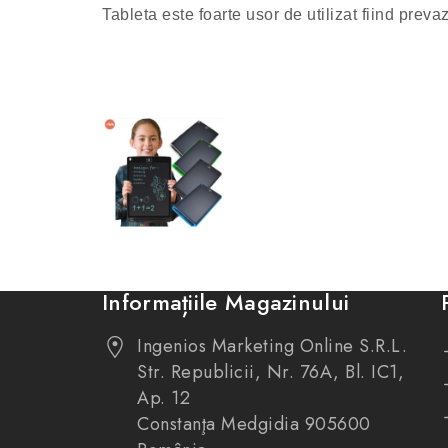
Tableta este foarte usor de utilizat fiind preva
Informațiile Magazinului
Ingenios Marketing Online S.R.L.
Str. Republicii, Nr. 76A, Bl. IC1,
Ap. 12
Constanţa Medgidia 905600