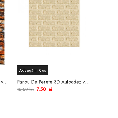
Adaugă In Coș
iv
Panou De Perete 3D Autoadeziv
Din Spuma Moale
7,50 lei
18,50 lei