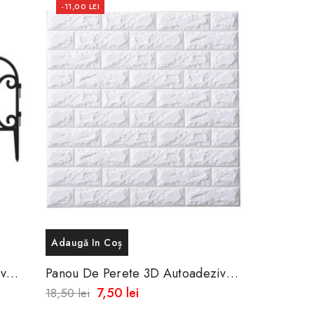
-11,00 LEI
Adaugă In Coș
iv
Panou De Perete 3D Autoadeziv
Din Spuma Moale 77x70 X0.5mm
7,50 lei
18,50 lei
Grosime