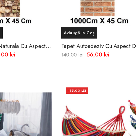
ș
Adaugă In Coș
 Naturala Cu Aspect
Tapet Autoadeziv Cu Aspect 
Caramida Texturat 10 Metri X
,00 lei
56,00 lei
140,00 lei
...
Cm -Rezistent La...
-95,00 LEI