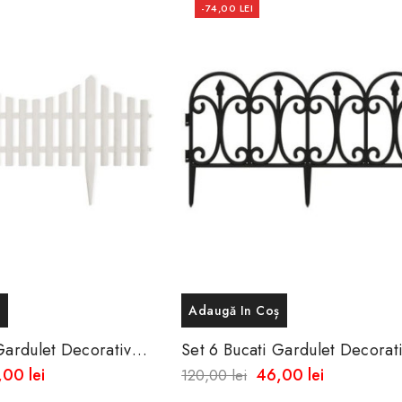
-74,00 LEI
ș
Adaugă In Coș
Gardulet Decorativ
Set 6 Bucati Gardulet Decorat
Cm
60.5 X 32.5 Cm
00 lei
46,00 lei
120,00 lei