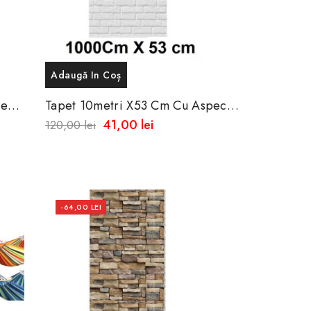
Adaugă In Coș
De
Tapet 10metri X53 Cm Cu Aspect
45
De Caramida Alba
41,00 lei
120,00 lei
-64,00 LEI