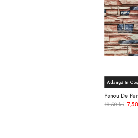
Adaugă In Co
Panou De Per
Din Spuma M
7,50
18,50 lei