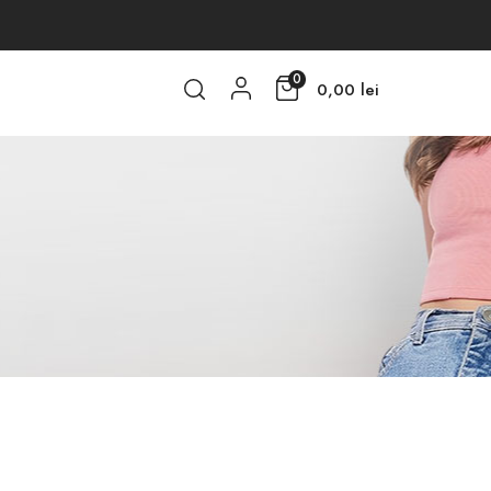
0
0,00 lei