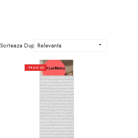
Sorteaza Dupa:
Relevanta

-79,00 LEI