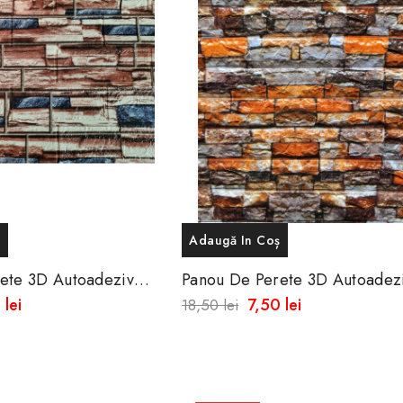
ș
Adaugă In Coș
ete 3D Autoadeziv
Panou De Perete 3D Autoadez
oale
Din Spuma Moale
 lei
7,50 lei
18,50 lei