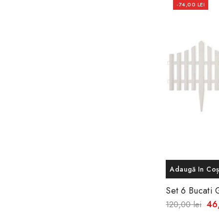
-74,00 LEI
Adaugă In Co
Set 6 Bucati 
60.5 X 32.5 
46,
120,00 lei