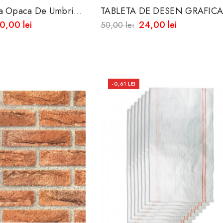
a De Umbrire
TABLETA DE DESEN GRAFICA
p
CU ECRAN LCD RECRIPTIBILA
0,00 lei
24,00 lei
50,00 lei
8.5 INCH,
-0,61 LEI