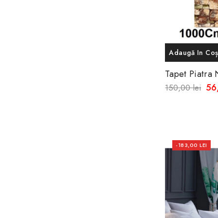
Adaugă In Co
Tapet Piatra
Autoadeziv , Impermeabil -
56
150,00 lei
Spalare 100%
-183,00 LEI