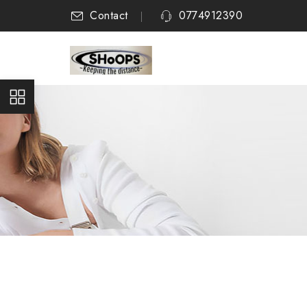
Contact
0774912390