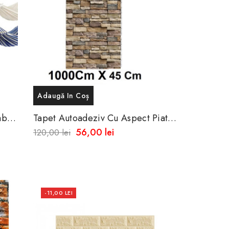
Adaugă In Coș
mbac
Tapet Autoadeziv Cu Aspect Piatra
na
Naturala 10 Metri X45 Cm -
56,00 lei
120,00 lei
Rezistent La...
-11,00 LEI