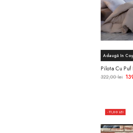
Adaugă In Co
Pilota Cu Pu
200x240 Cm ,
139
322,00 lei
Romania!
-11,00 LEI