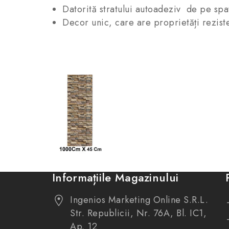
Datorită stratului autoadeziv de pe spa
Decor unic, care are proprietăți reziste
Informațiile Magazinului
Ingenios Marketing Online S.R.L.
Str. Republicii, Nr. 76A, Bl. IC1,
Ap. 12