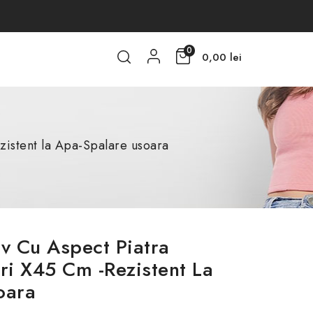
0
0,00 lei
zistent la Apa-Spalare usoara
v Cu Aspect Piatra
ri X45 Cm -Rezistent La
oara