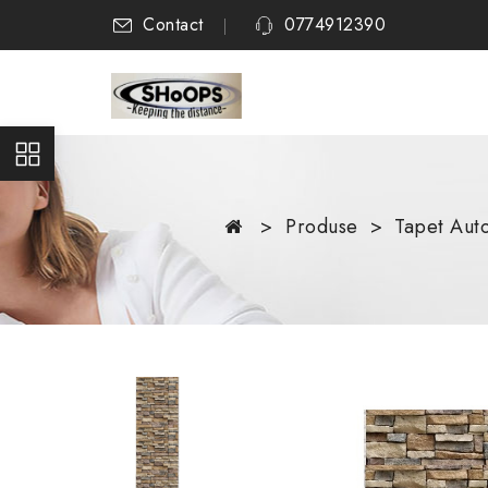
Contact
0774912390
Produse
Tapet Auto