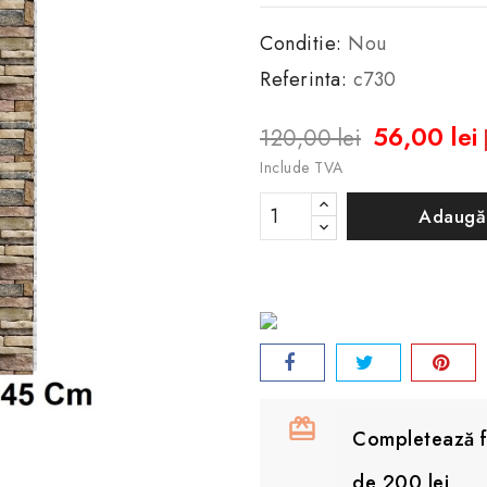
Conditie:
Nou
Referinta:
c730
56,00 lei
120,00 lei
Include TVA
Adaugă
Completează fo
de 200 lei