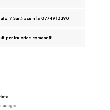
ajutor? Sună acum la 0774912390
uit pentru orice comandă!
rinta
, mucegai